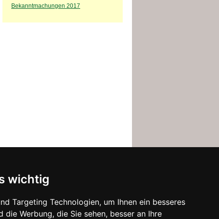
Bekanntmachungen 2017
s wichtig
enschutz
I
Sitemap
e Tülau-Fahrenhorst und Voitze gehören, liegt in
nd Targeting Technologien, um Ihnen ein besseres
nt von der Grenze zu Sachsen-Anhalt und rund
d die Werbung, die Sie sehen, besser an Ihre
reisstadt Gifhorn befindet sich 25 km in