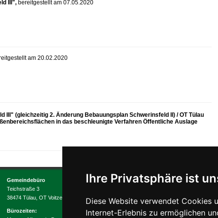
d III",
bereitgestellt am 07.05.2020
reitgestellt am 20.02.2020
II" (gleichzeitig 2. Änderung Bebauungsplan Schwerinsfeld II) / OT Tülau
enbereichsflächen in das beschleunigte Verfahren Öffentliche Auslage
Ihre Privatsphäre ist un
Gemeindebüro
Kontakt
I
Anfahrt
I
Impressum
I
Dat
Teichstraße 3
Die Gemeinde Tülau, zu der die Ort
38474 Tülau, OT Voitze
Diese Website verwendet Cookies u
Niedersachsen, 4 Kilometer entfer
Bürozeiten:
Internet-Erlebnis zu ermöglichen un
20 km nördlich von Wolfsburg. Die K