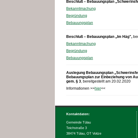
Beschluß – Bebauungsplan „Schwerinsfel
Bekanntmachung
Begründung
Bebauungsplan
Beschluß – Bebauungsplan „Im Häg",
be
Bekanntmachung
Begründung
Bebauungsplan
Auslegung Bebauungsplan „Schwerinsfeld I
Bebauungsplan zur Einbeziehung von Auß
gem. § 3
, bereitgestellt am 20.02.2020
Informationen >>
hier
<<
Kontaktdaten:
Gemeinde Tülau
Teichstraße 3
38474 Tülau, OT Voitze