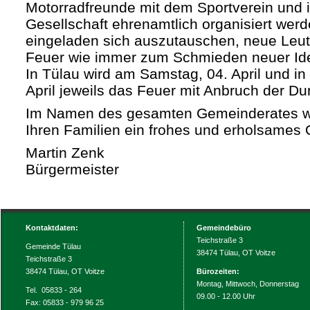
Motorradfreunde mit dem Sportverein und i
Gesellschaft ehrenamtlich organisiert werde
eingeladen sich auszutauschen, neue Leu
Feuer wie immer zum Schmieden neuer Ide
In Tülau wird am Samstag, 04. April und in
April jeweils das Feuer mit Anbruch der Du
Im Namen des gesamten Gemeinderates w
Ihren Familien ein frohes und erholsames O
Martin Zenk
Bürgermeister
Kontaktdaten:
Gemeindebüro
Teichstraße 3
Gemeinde Tülau
38474 Tülau, OT Voitze
Teichstraße 3
38474 Tülau, OT Voitze
Bürozeiten:
Montag, Mittwoch, Donnerstag
Tel. 05833 - 264
09.00 - 12.00 Uhr
Fax: 05833 - 979 96 25